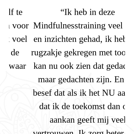
e
“Ik heb in deze
“
oor
Mindfulnesstraining veel tools
n
oel
en inzichten gehad, ik heb een
e
rugzakje gekregen met tools. Ik
ar
kan nu ook zien dat gedachten
maar gedachten zijn. En het
r
besef dat als ik het NU aankan
v
dat ik de toekomst dan ook
aankan geeft mij veel
g
vertrouwen. Ik zorg beter voor
e