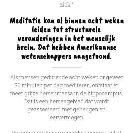
ziek.”
Meditatie kan al binnen acht weken
leiden tot structurele
veranderingen in het menselijk
brein. Dat hebben Amerikaanse
wetenschappers aangetoond
.
Als mensen gedurende acht weken ongeveer
30 minuten per dag mediteren, ontstaat er
meer grijze hersenmassa in de hippocampus.
Dat is een hersengebied dat wordt
geassocieerd met geheugen en
leervermogen.
De dichtheid van de amygdala neemt juist af