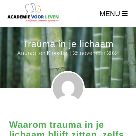
Trauma in je lichaam
Anurag ten Klooster
|
25 november 2024
Waarom trauma in je
lichaam blijft zitten, zelfs