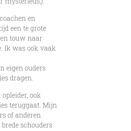
r mysterieus;).
h coachen en
ijd een te grote
 een touw naar
e. Ik was ook vaak
jn eigen ouders
ties dragen.
opleider, ook
ies teruggaat. Mijn
rs of anderen
eb brede schouders