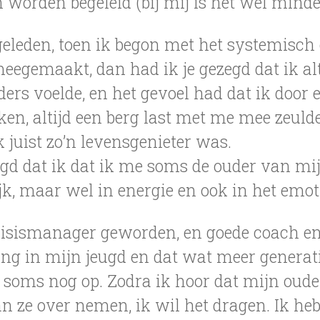
 worden begeleid (bij mij is het wel minde
 geleden, toen ik begon met het systemisc
eegemaakt, dan had ik je gezegd dat ik alt
ders voelde, en het gevoel had dat ik door
en, altijd een berg last met me mee zeuld
k juist zo’n levensgenieter was.
egd dat ik dat ik me soms de ouder van mi
lijk, maar wel in energie en ook in het emo
risismanager geworden, en goede coach en 
ing in mijn jeugd en dat wat meer generat
soms nog op. Zodra ik hoor dat mijn oude
van ze over nemen, ik wil het dragen. Ik h