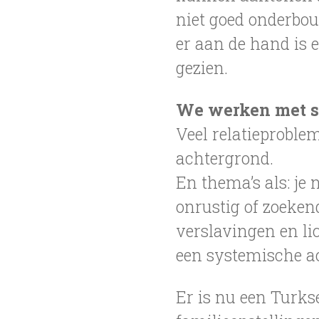
niet goed onderbo
er aan de hand is 
gezien.
We werken met sy
Veel relatieproble
achtergrond.
En thema’s als: je 
onrustig of zoekend
verslavingen en l
een systemische a
Er is nu een Turkse