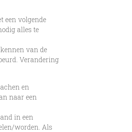
et een volgende
nodig alles te
erkennen van de
ebeurd. Verandering
oachen en
aan naar een
mand in een
oelen/worden. Als