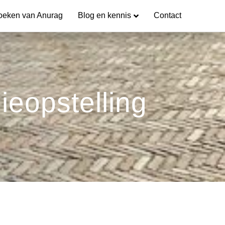
oeken van Anurag
Blog en kennis
Contact
ieopstelling