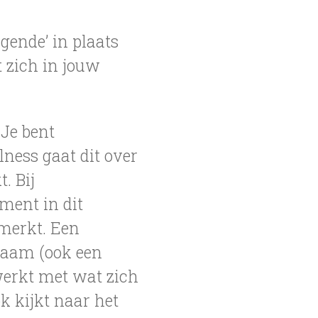
lgende’ in plaats
t zich in jouw
 Je bent
ness gaat dit over
. Bij
oment in dit
pmerkt. Een
chaam (ook een
 werkt met wat zich
k kijkt naar het