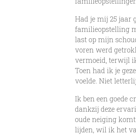
familieopstellingen
Had je mij 25 jaar
familieopstelling m
last op mijn schou
voren werd getrokk
vermoeid, terwijl i
Toen had ik je gez
voelde. Niet letter
Ik ben een goede c
dankzij deze ervar
oude neiging komt 
lijden, wil ik het 