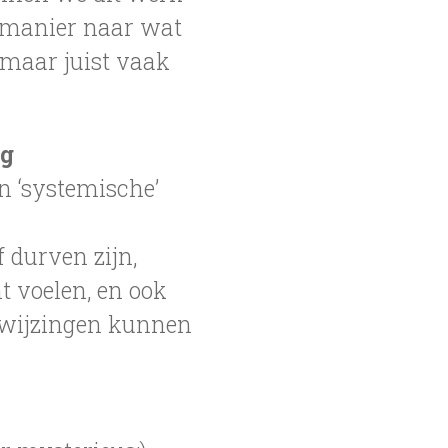
 manier naar wat
 maar juist vaak
ng
n ‘systemische’
f durven zijn,
ht voelen, en ook
anwijzingen kunnen