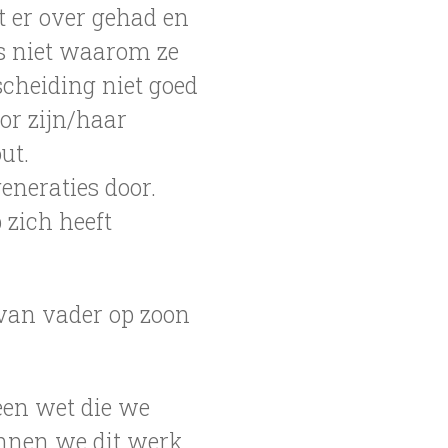
t er over gehad en
s niet waarom ze
scheiding niet goed
or zijn/haar
ut.
neraties door.
 zich heeft
van vader op zoon
 een wet die we
unnen we dit werk